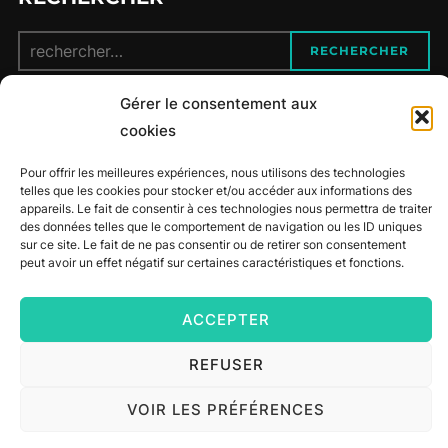
Recherche
RECHERCHER
pour :
Gérer le consentement aux
CONTACT
cookies
Pour offrir les meilleures expériences, nous utilisons des technologies
06 12 34 87 40
telles que les cookies pour stocker et/ou accéder aux informations des
appareils. Le fait de consentir à ces technologies nous permettra de traiter
des données telles que le comportement de navigation ou les ID uniques
maufit.coaching@gmail.com
sur ce site. Le fait de ne pas consentir ou de retirer son consentement
peut avoir un effet négatif sur certaines caractéristiques et fonctions.
facebook
ACCEPTER
REFUSER
© Copyright 2023
Mau-Fit Coaching
| Réalisé par
ER-
conception-web.fr
VOIR LES PRÉFÉRENCES