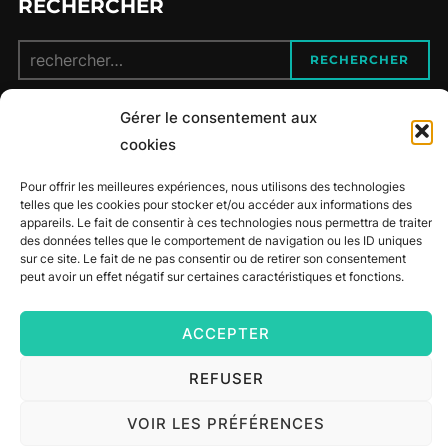
RECHERCHER
Recherche
RECHERCHER
pour :
Gérer le consentement aux
CONTACT
cookies
Pour offrir les meilleures expériences, nous utilisons des technologies
06 12 34 87 40
telles que les cookies pour stocker et/ou accéder aux informations des
appareils. Le fait de consentir à ces technologies nous permettra de traiter
des données telles que le comportement de navigation ou les ID uniques
maufit.coaching@gmail.com
sur ce site. Le fait de ne pas consentir ou de retirer son consentement
peut avoir un effet négatif sur certaines caractéristiques et fonctions.
facebook
ACCEPTER
REFUSER
© Copyright 2023
Mau-Fit Coaching
| Réalisé par
ER-
conception-web.fr
VOIR LES PRÉFÉRENCES