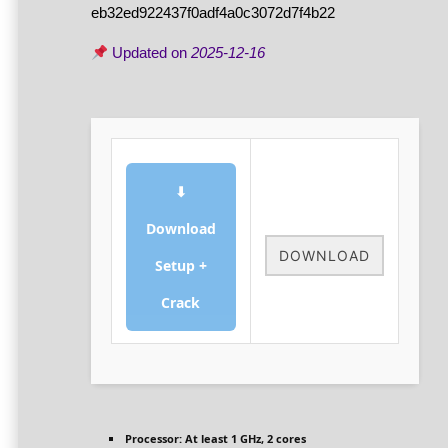
eb32ed922437f0adf4a0c3072d7f4b22
Updated on
2025-12-16
⬇
Download
DOWNLOAD
Setup +
Crack
Processor:
At least 1 GHz, 2 cores