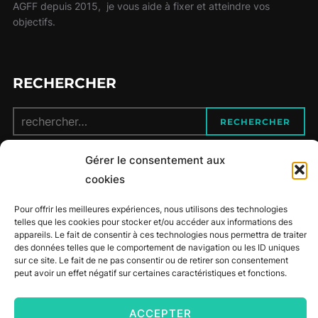
AGFF depuis 2015, je vous aide à fixer et atteindre vos
objectifs.
RECHERCHER
Recherche
RECHERCHER
pour :
Gérer le consentement aux
CONTACT
cookies
Pour offrir les meilleures expériences, nous utilisons des technologies
06 12 34 87 40
telles que les cookies pour stocker et/ou accéder aux informations des
appareils. Le fait de consentir à ces technologies nous permettra de traiter
des données telles que le comportement de navigation ou les ID uniques
maufit.coaching@gmail.com
sur ce site. Le fait de ne pas consentir ou de retirer son consentement
peut avoir un effet négatif sur certaines caractéristiques et fonctions.
facebook
ACCEPTER