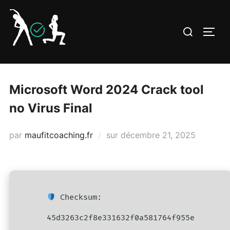
Aller
au
Rechercher :
PERM
contenu
Microsoft Word 2024 Crack tool
no Virus Final
Publié
par
maufitcoaching.fr
sur
décembre 21, 2025
le
Checksum:
45d3263c2f8e331632f0a581764f955e