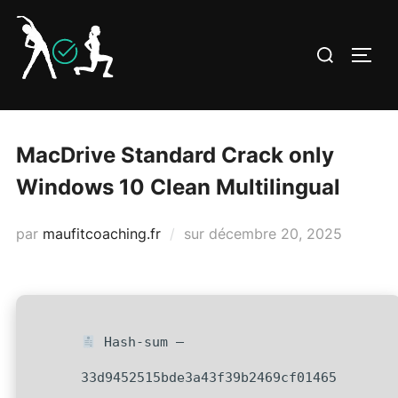
Aller
au
Rechercher :
PERM
contenu
MacDrive Standard Crack only
Windows 10 Clean Multilingual
Publié
par
maufitcoaching.fr
sur
décembre 20, 2025
le
Hash-sum —
33d9452515bde3a43f39b2469cf01465