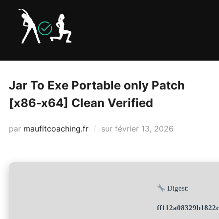
Aller
au
contenu
Jar To Exe Portable only Patch
[x86-x64] Clean Verified
Publié
par
maufitcoaching.fr
sur
février 13, 2026
le
Digest:
ff112a08329b1822