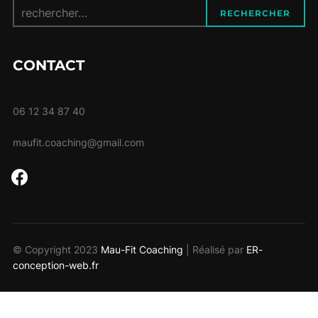
Recherche
RECHERCHER
pour :
CONTACT
06 12 34 87 40
maufit.coaching@gmail.com
facebook
© Copyright 2023
Mau-Fit Coaching
| Réalisé par
ER-
conception-web.fr